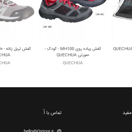
کفش پیاده روی MH100 - کودک -
صورتی QUECHUA
CHUA
CHUA
QUECHUA
مفید
تماس با اُ
hello@Ostore.ir