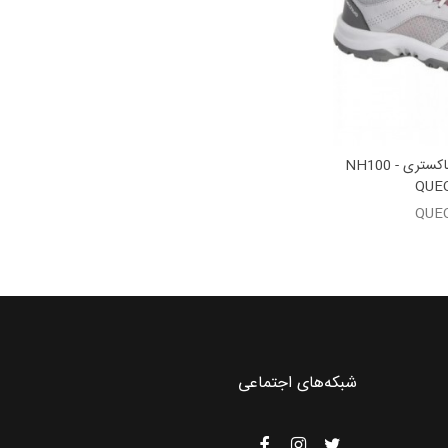
کفش تریل زنانه - خاکستری - NH100
QUE
QUE
شبکه‌های اجتماعی